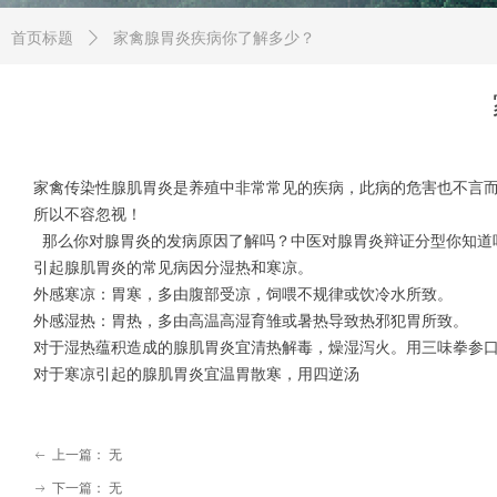
首页标题
ꄲ
家禽腺胃炎疾病你了解多少？
家禽传染性腺肌胃炎是养殖中非常常见的疾病，此病的危害也不言
所以不容忽视！
那么你对腺胃炎的发病原因了解吗？中医对腺胃炎辩证分型你知道
引起腺肌胃炎的常见病因分湿热和寒凉。
外感寒凉：胃寒，多由腹部受凉，饲喂不规律或饮冷水所致。
外感湿热：胃热，多由高温高湿育雏或暑热导致热邪犯胃所致。
对于湿热蕴积造成的腺肌胃炎宜清热解毒，燥湿泻火。用三味拳参
对于寒凉引起的腺肌胃炎宜温胃散寒，用四逆汤
上一篇：
无
ꂃ
下一篇：
无
ꁹ