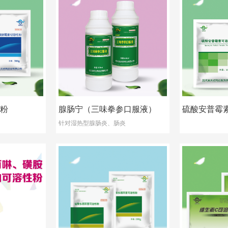
粉
腺肠宁（三味拳参口服液）
硫酸安普霉
针对湿热型腺肠炎、肠炎