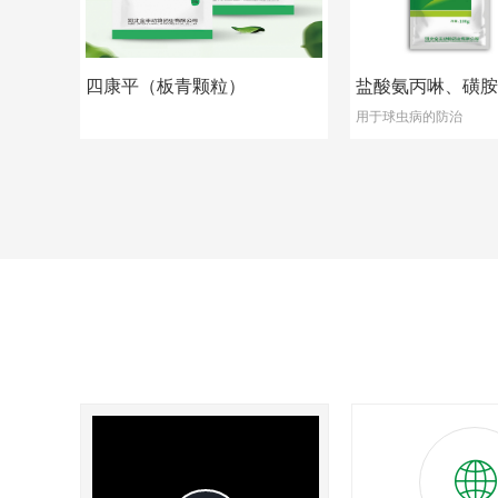
四康平（板青颗粒）
盐酸氨丙啉、磺胺
用于球虫病的防治
溶性粉
ꄓ