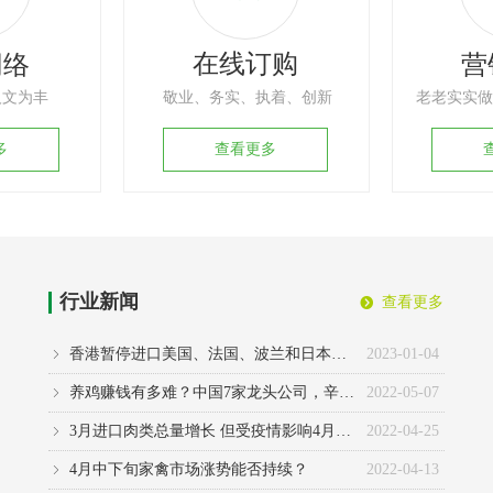
在线订购
网络
营
人文为丰
敬业、务实、执着、创新
老老实实做
多
查看更多
行业新闻
查看更多
뀹
香港暂停进口美国、法国、波兰和日本部分地区禽肉及禽类产品
2023-01-04
ꁇ
养鸡赚钱有多难？中国7家龙头公司，辛苦一年净赚不到9亿元
2022-05-07
ꁇ
3月进口肉类总量增长 但受疫情影响4月通关时间延长
2022-04-25
ꁇ
4月中下旬家禽市场涨势能否持续？
2022-04-13
ꁇ