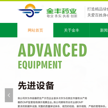
打造精品绿
关爱百姓身
敬业·务实·执着·创新
网站首页
关于金丰
新闻
넳