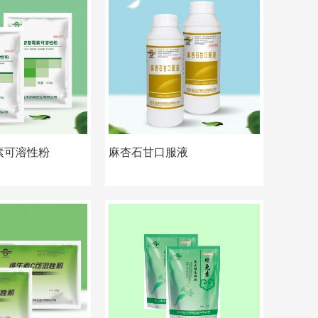
素可溶性粉
麻杏石甘口服液