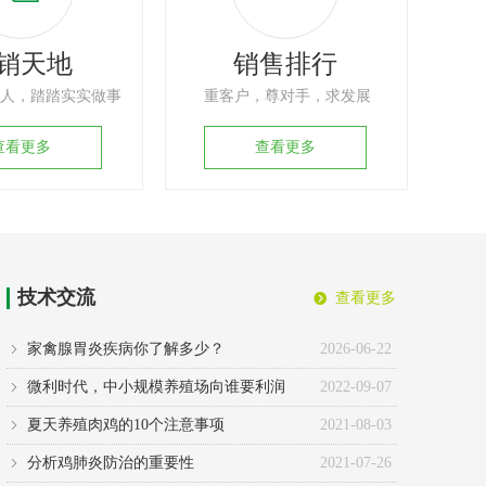
销天地
销售排行
人
，踏踏实实做事
重客户，尊对手，求发展
查看更多
查看更多
技术交流
查看更多
뀹
家禽腺胃炎疾病你了解多少？
2026-06-22
ꁇ
微利时代，中小规模养殖场向谁要利润
2022-09-07
ꁇ
夏天养殖肉鸡的10个注意事项
2021-08-03
ꁇ
分析鸡肺炎防治的重要性
2021-07-26
ꁇ