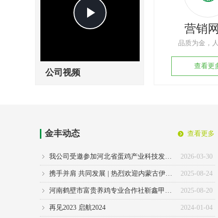
Play
营销
Video
品质为金，
查看更
公司视频
金丰动态
查看更多
뀹
我公司受邀参加河北省蛋鸡产业科技发展大会
2026-03-30
ꁇ
携手并肩 共同发展 | 热烈欢迎内蒙古伊克赛兽药有限公司斯总一行莅临我公司
2025-08-24
ꁇ
河南鹤壁市富贵养鸡专业合作社靳鑫甲总经理一行莅临金丰药业
2025-08-20
ꁇ
再见2023 启航2024
2024-01-04
ꁇ