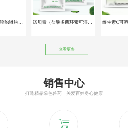
喹噁啉钠可
诺贝泰（盐酸多西环素可溶性
维生素C可
粉）
查看更多
销售中心
打造精品绿色兽药，关爱百姓身心健康
ꁈ