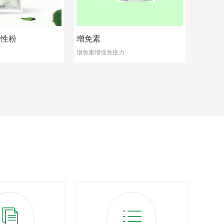
溶性粉
增免素
增免素增强免疫力
ꀢ
ꂇ