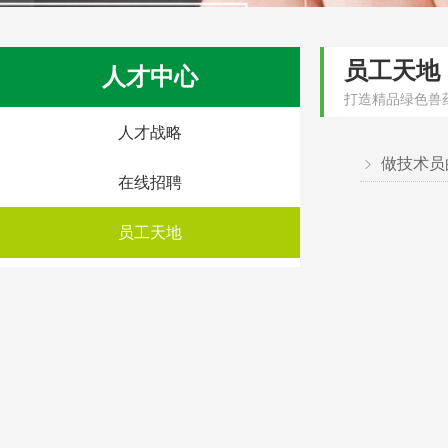
员工天地
人才中心
打造精品绿色兽
人才战略
做技术员
ꁇ
在线招聘
员工天地