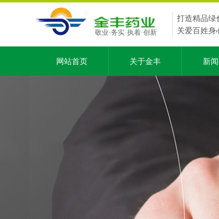
打造精品绿
关爱百姓身
敬业·务实·执着·创新
网站首页
关于金丰
新闻