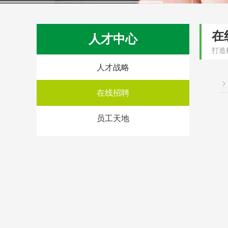
在
人才中心
打造
人才战略
ꁇ
在线招聘
员工天地